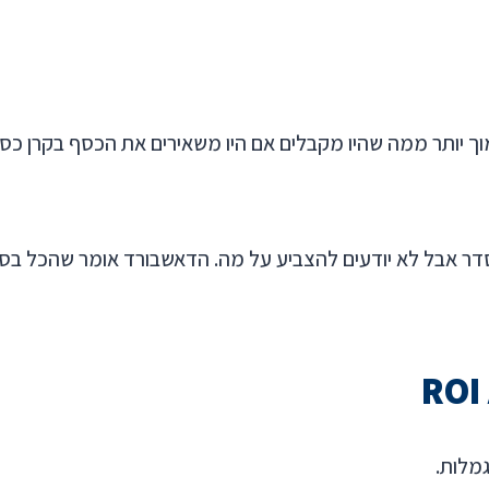
R שנראה כמו הצלחה גדולה הופך ל-ROI של 7.5%, נמוך יותר ממה שהיו מקבלים אם היו 
ר אבל לא יודעים להצביע על מה. הדאשבורד אומר שהכל בסד
גמלות.