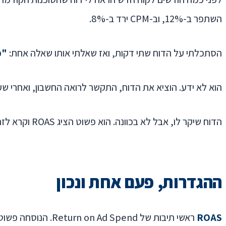
השתפר ב-12%, וב-CPM ירד ב-8%.
הסתכלתי על הדוח שתי דקות, ואז שאלתי אותו שאלה אחת:
"כ
הוא לא ידע. הוציא את הדוח, התקשר לרואה החשבון, ואחרי שע
הדוח שיקר לו, אבל לא בכוונה. הוא פשוט הציג ROAS וקרא לזה ROI. שני המדדים נשמעים אותו דבר, אבל הם מודדים שני דברים שונים לחלוטין, ורק אחד מהם מעניין את בעל העסק.
ההגדרות, פעם אחת ונכון
ROAS
ראשי תיבות של Return on Ad Spend. הנוסחה פשוטה: